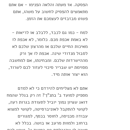
הפסקה. אז מעתה והלאה הפנימו - אם אתם 
מתאמצים להפסיק לחשוב על משהו, אתם 
פשוט מבזבזים לעצמכם את הזמן. 
למח - כמו גם לכבד, ללבלב או לריאות - 
לא באמת אכפת מכם. כלומר, לא אכפת לו 
מאיכות החיים שלכם או מהרצון שלכם לא 
לסבול מנדודי שינה. אכפת לו אך ורק 
מההישרדות שלכם. ומבחינתו, אם למחשבה 
מסוימת יש שבריר סיכוי לעזור לכם לשרוד, 
הוא יצור אותה מיד.
אתם לא מצליחים להירדם כי לא למדם 
מספיק למועד ב' בתנ"ך? זה רק בגלל שהמח 
דואג שציון נמוך יוביל לתעודת בגרות רעה, 
לקושי להתקבל לאוניברסיטה, לקושי למצוא 
עבודה מכניסה, לחוסר בכסף, למגורים 
ברחוב ולמוות מרעב או בושה. בכלל לא 