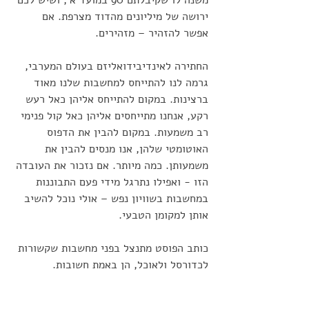
משנה לו שקיבלתם 90 במועד א', ושיש לכם 
ירושה של מיליונים מהדוד מצרפת. אם 
אפשר להזהיר – מזהירים. 
החתירה לאינדיבידואליזם בעולם המערבי, 
גרמה לנו להתייחס למחשבות שלנו מאוד 
ברצינות. במקום להתייחס אליהן כאל רעש 
רקע, אנחנו מתייחסים אליהן כאל קול פנימי 
רב משמעות. במקום להבין את הדפוס 
האוטומטי שלהן, אנו מנסים להבין את 
משמעותן. כמה מיותר. אם נזכור את העובדה 
הזו - ואפילו נתרגל מידי פעם התבוננות 
במחשבות בשוויון נפש – אולי נוכל להשיב 
אותן למקומן הטבעי. 
כותב הפוסט מתנצל בפני מחשבות שקשורות 
לכדורסל ולאוכל, הן באמת חשובות.