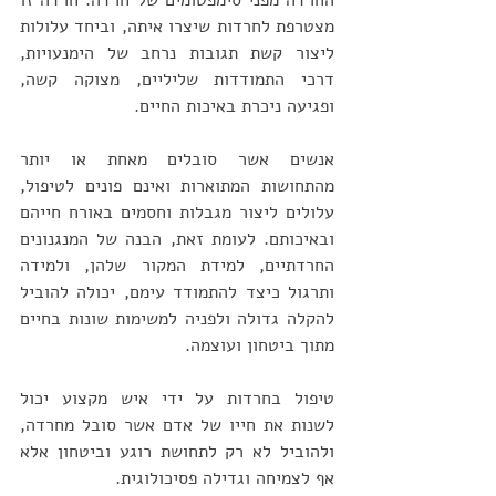
החרדה מפני סימפטומים של חרדה. חרדה זו 
מצטרפת לחרדות שיצרו איתה, וביחד עלולות 
ליצור קשת תגובות נרחב של הימנעויות, 
דרכי התמודדות שליליים, מצוקה קשה, 
ופגיעה ניכרת באיכות החיים.
אנשים אשר סובלים מאחת או יותר 
מהתחושות המתוארות ואינם פונים לטיפול, 
עלולים ליצור מגבלות וחסמים באורח חייהם 
ובאיכותם. לעומת זאת, הבנה של המנגנונים 
החרדתיים, למידת המקור שלהן, ולמידה 
ותרגול כיצד להתמודד עימם, יכולה להוביל 
להקלה גדולה ולפניה למשימות שונות בחיים 
מתוך ביטחון ועוצמה.
טיפול בחרדות על ידי איש מקצוע יכול 
לשנות את חייו של אדם אשר סובל מחרדה, 
ולהוביל לא רק לתחושת רוגע וביטחון אלא 
אף לצמיחה וגדילה פסיכולוגית.