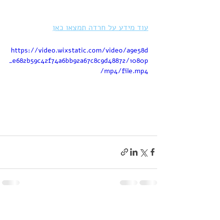
עוד מידע על חרדה תמצאו כאן
https://video.wixstatic.com/video/a9e58d
_e682b59c42f74a6bb92a67c8c9d48872/1080p
/mp4/file.mp4
פוסטים אחרונים
הצג הכול