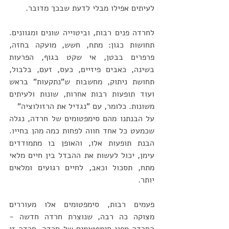
לעיתים אפילו מבלי לדעת שבכך מדובר.
לחרדה פנים רבות, וביטוייה שונים ומגוונים. 
תחושות כגון: מתח, חשש, מועקה בחזה, 
פרפרים בבטן, אי שקט בגוף, הפרעות 
בשינה, כאבים פיזיים, כעס, זעם, בלבול, 
תחושת ניתוק, מחשבות ש"נתקעות" בראש 
ועוד תופעות רבות אחרות, שונות ולעיתים 
משונות. כלומר, עם "נגדיל את הרזולוציה"
על הבנתנו מהם סימפטומים של חרדה, נגלה 
שכמעט כל אחד חווה לפחות כמה מהן בחייו. 
הבנת תופעות אלו, והאופן בו מתמודדים 
עימן, יכול לעשות את ההבדל בין חיים מלאי 
מתח, תסכול וכאב, לחיים רגועים ומלאים 
יותר.
פעמים רבות, סימפטומים אלו מעוררים 
מצוקה כה רבה, שנוצרת חרדה חדשה - 