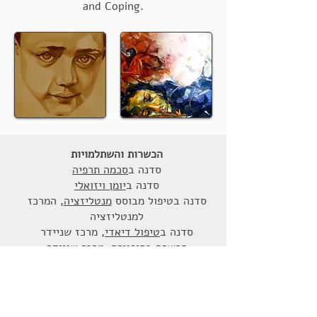
and Coping.
הכשרות והשתלמויות
סדנה ב
סכמה תרפיה
סדנה ב
יומן ויזואלי
סדנה בטיפול מבוסס
מנטליזציה
, המרכז
למנטליזציה
סדנה ב
טיפול דיאדי
, מרכז שניידר
הכשרה ב
היפנוזה
, מרכז שניידר
הכשרה ב-
ACT
, ארגון ACBS ISRAEL
סדנה
בביבליותרפיה
סדנה ב
מיניות
- האגודה לחינוך מיני בישראל