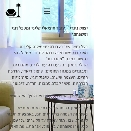
יצחק ניגרי - עובד סוציאלי קליני ומטפל זוגי
ומשפחתי
בעל תואר שני בעבודה סוציאלית קלינית
מאוניברסיטת חיפה ובוגר לימודי טיפול זוגי
וגישור במכון "פתרונות".
יש לי ניסיון רב בעבודה עם ילדים, מתבגרים
ומבוגרים במגוון תחומים: טיפול דיאדי, הדרכת
הורים, העצמה אישית, טיפול זוגי, מיומנויות
חברתיות, קשיי קבלת סמכות, חרדה, דיכאון
ועוד.
בעל ניסיון בטיפול בילדים על הרצף האוטיסטי.
אני מאמין בכוחו של האדם לחיות חיים של
משמעות ושמחה בחיי היום יום, באמצעות חיבור
לכוחות שבו, תוך עבודה על הקשרים שלו עם
סביבתו ומשפחתו. בטיפול, אני פוגש את האדם