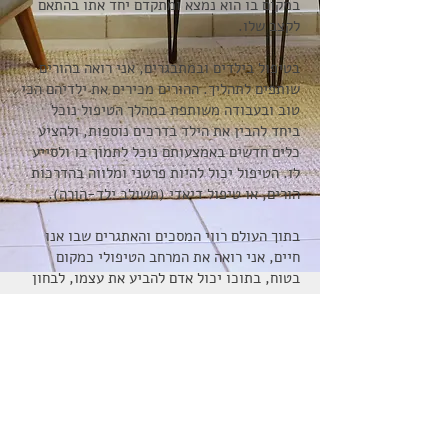
במקום בו הוא נמצא ומתקדם יחד אתו בהתאם
לקצב שלו.
בטיפול בילדים ובמתבגרים, אני רואה בהורים
שותפים לתהליך. ההורים מכירים את ילדיהם הכי
טוב ובעבודה משותפת במהלך הטיפול נוכל
ביחד להבין את הילד בדרכים נוספות, ולהציע
כלים חדשים באמצעותם נוכל לתמוך בו ולסייע
לו. הטיפול יכול להיות פרטני ומלווה בהדרכות
הורים, או טיפול דיאדי (משולב ילד-הורה).
בתוך העולם רווי המסכים והאתגרים שבו אנו
חיים, אני רואה את המרחב הטיפולי כמקום
בטוח, בתוכו יכול אדם להביע את עצמו, לבחון
תפיסות ועמדות, לגלות כוחות חדשים, ליצור
קשרים מיטיבים בתוך הטיפול ומחוצה לו ולחוות
משמעות והצלחה.