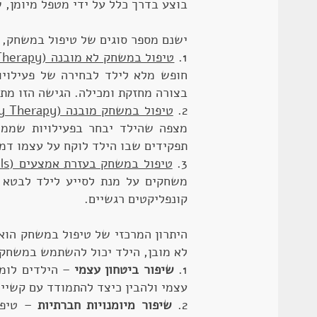
בוצע בדרך כלל על ידי מטפל מיומן, 
ישנם מספר סוגים של טיפול במשחק, 
1.
טיפול במשחק לא מובנה (Non-Directive Play Therapy)
חופש מלא לילד לבחירה של פעילויו
בצורה מחזקת ומכילה. הגישה הזו מת
2.
טיפול במשחק מובנה (Directive Play Therapy)
מצפה שהילד יבחר בפעילויות שממו
תפקידים שבו הילד לוקח על עצמו דמוי
3.
טיפול במשחק בעזרת אמצעים (Play Therapy with Tools)
משחקים על מנת לסייע לילד לבטא א
קונפליקטים רגשיים.
היתרון המרכזי של טיפול במשחק הוא 
לא מובן, הילד יכול להשתמש במשחק כ
1.
שיפור ביטחון עצמי
– הילדים לומד
עצמי ולהבין כיצד להתמודד עם קשיים
2.
שיפור מיומנויות חברתיות
– טיפו