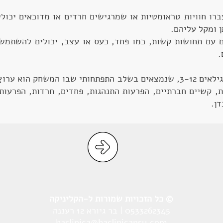
רו חוויות טראומטיות או שמרגישים חרדים או מדוכאים יכול
 ומקל עליהם.
 עם תחושות קשות, כמו פחד, כעס או עצב, יכולים להשתמש
.
טיפול במשחק יעיל במיוחד לילדים בגילאים 3-12, שנמצאים בשלב התפתחותי 
, קשיים חברתיים, הפרעות התנהגות, פחדים, חרדות, הפרעות 
ן.
© כל הזכויות שמורות ל-הקליניקה
0533262345 | בר גיורא 12 רעננה
haclinica@haclinicapsy.com​