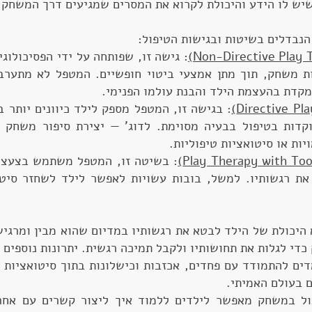
שיש לו הידע והיכולת לקרוא את המסרים שמגיעים דרך המשחק.
הנבדלים בשיטות ובגישות הטיפול:
: גישה זו, שפותחה על ידי הפסיכולוג
ת משחק, תוך מתן אמצעי ביטוי חופשיים. המטפל לא מתערב
מקדת בהעצמת הילד והבנת עולמו הפנימי.
: בגישה זו, המטפל מספק לילד כיוונים יותר ב
קדות בטיפול בבעיה מסוימת. לדוג' — יצירת סיפור משחק
ות או סיטואציות טיפוליות.
: בשיטה זו, המטפל משתמש בצעצועי
ת רגשותיו. למשל, בובות עשויות לאפשר לילד לשחזר סיטו
היכולת של הילד לבטא את רגשותיו במדיום שהוא מבין ומרגיש
די לגלות את תחושותיו ולקבל תמיכה רגשית. יתרונות נוספים כ
ים להתמודד עם פחדים, אכזבות וכישלונות בתוך סיטואציות 
 בעולם האמיתי.
ל במשחק מאפשר לילדים ללמוד איך ליצור קשרים עם אחרי